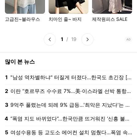
4
“폭염 지도 바뀌었다”…한국만큼 뜨거워진 ‘신흥 불지옥’ 국가들
5
여성수용동 등 교도소 에어컨 설치 멈췄다…폭염 속 37도 치솟은 수용거실
오비추어리
지식교양
팩트체크
뉴스홈
트럼프 "전쟁 곧 끝날 것"..호르무즈 합의 임박? [뉴스퀘어10]
YTN
방금 전
"폭락 충격 잊었나"…코스피 회복세 타고 '빚투' 다시 고개
뉴시스
방금 전
“수세미 하루 쓰고 버릴 거 아니면, 얼른 말려라” ··· 설거지하고 방치하면 ‘식중독 온상’
경향신문
방금 전
국힘 윤리위 부위원장 사퇴 “위원장 사퇴 요구했으나 거절 당해”
한겨레
방금 전