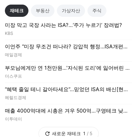
매일경제
부모님에게만 연 1천만원…'자식된 도리'에 잃어버린 인영씨의 꿈 [재테크 Lab]
더스쿠프
“혜택 줄일 테니 갈아타세요”…믿었던 ISA의 배신[현장에서]
헤럴드경제
매출 4000억대에 시총은 겨우 500억…구영테크 낮은 몸값에 저가 승계 마무리
이투데이
새로운
재테크
1
/
5
기후・환경
AI
마음울림
매거진
미술
동물
음식
건강
더보기
도움말보기