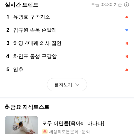
모두 이만큼[육아에 바나나]
세상의모든문화
문화
흑백요리사가 없었어도 요리 예능은 떴
을 겁니다
트렌드라이트
비즈니스
숨 고르기에 들어간 미국증시
머니네버슬립
주식
길고양이 vs. 새, 댓글만 봐선 모르는
진짜 쟁점
뉴닉
종합
마음에 들지 않으면, 다시 생성하시겠