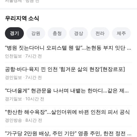
"한산한 해수욕장"…살인더위에 바뀐 인천의 피서 공식
경인방송
8시간 전
“가구당 2만원 배상, 주민 기만” 영종 주민, 한전 정전 피해 배상안에 반발
인천일보
10시간 전
새로운
경기
1
/
5
💡 '깊이 있는 시선' NEW 언론사