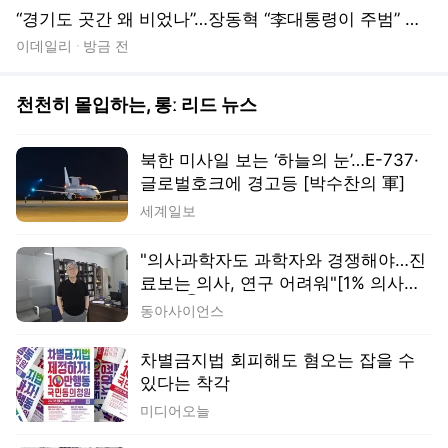
북한 미사일 보는 ‘하늘의 눈’…E-737·
글로벌호크에 경고등 [박수찬의 軍]
세계일보
"의사과학자도 과학자와 경쟁해야…진
료보는 의사, 연구 어려워"[1% 의사과
학자]⑥
동아사이언스
차별금지법 회피해도 혐오는 잡을 수
있다는 착각
미디어오늘
40도 폭염도 70도 GPU도 식혔다…수
랭식 AIDC 가보니[르포]
뉴스1
‘왕의 친딸’있어도 ‘36촌 남성’ 찾는 나
라, 일본은 왜 그럴까[플랫한 티타임]