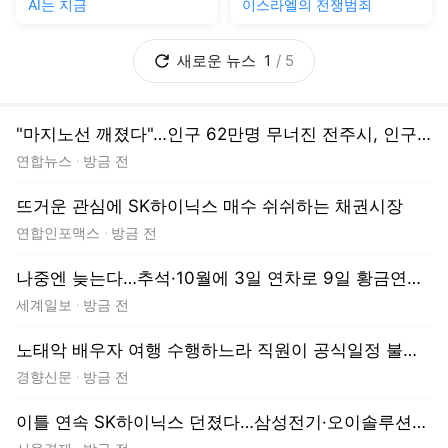
경향신문
방금 전
이틀 연속 SK하이닉스 던졌다…삼성전기·오이솔루션은 매수 [주식 초고수는 지금]
서울경제
방금 전
우리지역 소식
경기
강원
충청
경상
전라
제주
“병원 짓는다더니 오피스텔 웬 말”…논현동 부지 잇단 용도 변경 잡음
인천일보
7시간 전
공항·바다·육지 낀 인천 ‘힘겨운 삶의 현장’[현장르포]
경인일보
7시간 전
“다녀올게” 현관문을 나서며 내뱉는 한마디…같은 제복을 입는 1천여 명의 경기 소방가족
경기일보
10시간 전