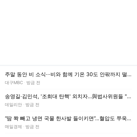
주말 동안 비 소식···비와 함께 기온 30도 안팎까지 떨어져[날씨체크]
대구MBC
방금 전
송영길·김민석, '조희대 탄핵' 외치자…與법사위원들 "즉시 대법관 제청하라"
데일리안
방금 전
“땀 쫙 빼고 냉면 국물 한사발 들이키면”…혈압도 쭈욱 올라갑니다
매일경제
방금 전
"요즘 의대생 다 현역병으로 간다"…군의관·공보의 제도 '빨간불'
뉴스1
방금 전
“李, 공약 180도 뒤집어…세금 뜯어가면 결국 세입자에 부담 전가돼” [진중권의 시선]
시사저널
방금 전