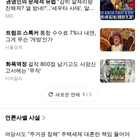
여당서도 “주거권 침해” 주택세제 대혼란 책임 물어야
문화일보
일자리 증가폭 반토막, 청년층 더 힘든 ‘고용 없는 성장’
헤럴드경제
벌집까지 책임지는 119, 역할 재조정 필요하다
충청투데이
‘in서울’ 계층상승 보증수표 아닌데 서울行 줄잇는 TK
영남일보
수도권 5만호+α, 시장 안심시킬 공급 대책 나와야
서울신문
훈훈한 뉴스