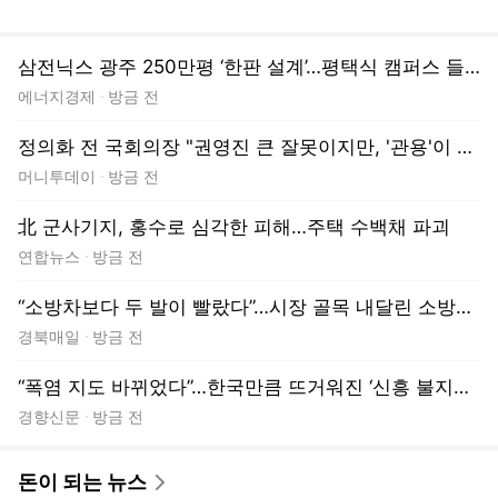
머니투데이
방금 전
北 군사기지, 홍수로 심각한 피해…주택 수백채 파괴
연합뉴스
방금 전
“소방차보다 두 발이 빨랐다”…시장 골목 내달린 소방관들, 심정지 환자 살려
경북매일
방금 전
“폭염 지도 바뀌었다”…한국만큼 뜨거워진 ‘신흥 불지옥’ 국가들
경향신문
방금 전
돈이 되는 뉴스
재테크
부동산
가상자산
주식
미장 막고 국장 사라는 ISA?…‘주가 누르기’ 장려법?
KBS
이언주 “미장 무조건 떠나라? 강압적 행정…ISA개편안 원점 재검토해야”