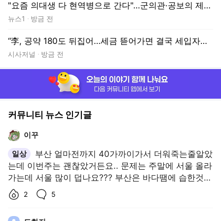
커뮤니티 뉴스 인기글
이꾸
일상
부산 얼마전까지 40가까이가서 더워죽는줄알았
는데 이번주는 괜찮았거든요.. 문제는 주말에 서울 올라
가는데 서울 많이 덥나요??? 부산은 바다땜에 습한것도
있는데 서울날씨는 모르것어요 ㅠㅜ
좋아요수,
댓글수,
2
5
도화지
식당에 자주오는 어린 남매가 있었다. 부모가 없어도 자
립심이 강해 열심히 생활하는데 주위에서 불쌍하다고
매번 밥값을 내 주었더니 나중에 빌어먹는 거지가 되었
다더라. 공짜로 퍼주는거 좋은거 아니다.
좋아요수,
댓글수,
8
5