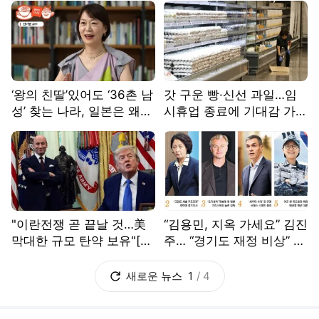
‘왕의 친딸’있어도 ‘36촌 남
갓 구운 빵·신선 과일…임
성’ 찾는 나라, 일본은 왜
시휴업 종료에 기대감 가득
그럴까[플랫한 티타임]
홈플러스[르포]
"이란전쟁 곧 끝날 것…美
“김용민, 지옥 가세요” 김진
막대한 규모 탄약 보유"[오
주… “경기도 재정 비상” 추
늘 트럼프는]
미애[금주의 인물]
새로운
뉴스
1
/
4