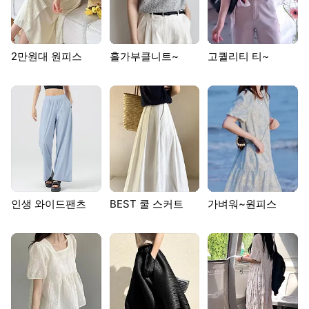
고급진~블라우스
치마인 줄~ 바지
제작원피스 SALE
1
/
19
이전페이지 보기
다음페이지 보기
많이 본 뉴스
1
"남성 역차별하냐" 터질게 터졌다…한국도 초긴장 [도쿄나우]
2
이란 “호르무즈 수수료 7%…美·이스라엘 선박 통항금지 추진”…다시 요동치는 중동정세
3
9억주 풀렸는데 되레 9% 급등…'최악은 지났다'는 스페이스X 투자자들