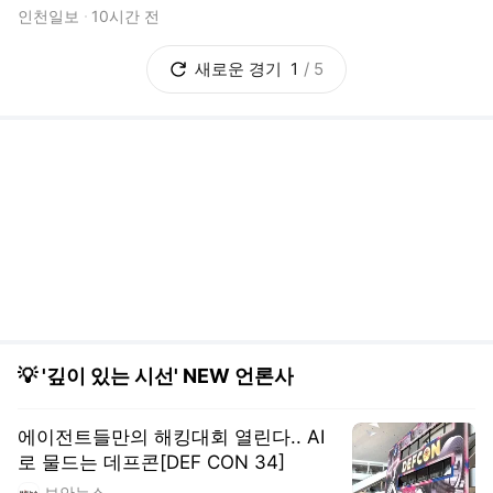
에이전트들만의 해킹대회 열린다.. AI
로 물드는 데프콘[DEF CON 34]
보안뉴스
“뒤처지느니 파산…AI 투자 계속 는다”
한경MONEY
국회미래연구원, '한국형 일차의료 주
치의제' 청사진 제시
의학신문
개혁신당 “李, 형소법 안 읽어봤으면 무
책임”
법률신문
오세훈, 용산공원 주택공급 반대.. 정부