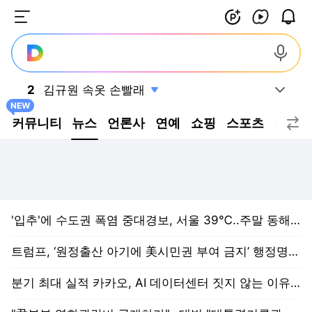
주요 서비스 메뉴 펼치기
혜택플러스 신규 업데이트
혜택플러스 바로가기
숏폼 신규 업데이트
숏폼 바로가기
알림 신규 업데이트
3
하영 4대째 의사 집안
실시간 트렌드, 펼치기
,신규
NEW
홈 편집
커뮤니티
뉴스
언론사
연예
쇼핑
스포츠
라이브
'입추'에 수도권 폭염 중대경보, 서울 39℃..주말 동해안 호우[출근길 YTN 날씨 8/7]
트럼프, ‘원정출산 아기에 美시민권 부여 금지’ 행정명령 서명
분기 최대 실적 카카오, AI 데이터센터 짓지 않는 이유는?
"尹부부 영화관람비 공개하라"…대법 "대통령기록관에 이관, 소송 실익 다시 심리"
구윤철 "실수요자 대출 애로 해소 검토"…추가 금융대책 예고