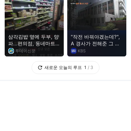
된다
보
투데이신문
KBS
새로운
오늘의 루프
1
/
3
삼전닉스 광주 250만평 ‘한판 설계’…평택식 캠퍼스 들어선다
에너지경제
방금 전
정의화 전 국회의장 "권영진 큰 잘못이지만, '관용'이 당을 위한 길"