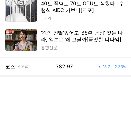
경향신문
등락률
53,885.1
다우산업
464.02
-
0.85
%
08.06
하락
"덥습니다, 쉬었다 가세요" 어느 병원의 '다정한 안내문'
오마이뉴스
방금 전
김종혁 "'동교동계 귀염둥이' 김민석, 호남·광주 영향력 남아있어[뉴스락]
노컷뉴스
방금 전