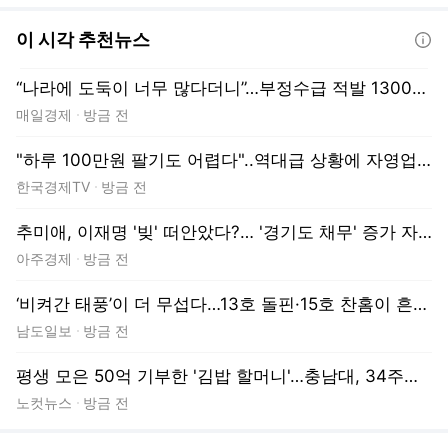
매일경제
방금 전
"하루 100만원 팔기도 어렵다"..역대급 상황에 자영업자 '비명'
한국경제TV
방금 전
추미애, 이재명 '빚' 떠안았다?… '경기도 채무' 증가 자료 실시간 확산
아주경제
방금 전
‘비켜간 태풍’이 더 무섭다…13호 돌핀·15호 찬홈이 흔드는 한반도 날씨[태풍경로]
남도일보
방금 전
평생 모은 50억 기부한 '김밥 할머니'…충남대, 34주기 추모식
노컷뉴스
방금 전