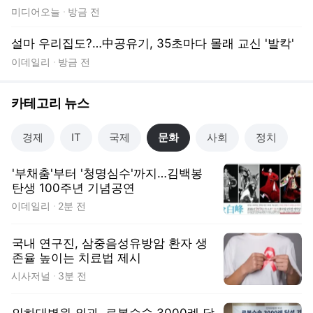
존율 높이는 치료법 제시
시사저널
3분 전
인하대병원 외과, 로봇수술 3000례 달
성
의학신문
8분 전
88올림픽 ‘화관무’ 창작자 김백봉 탄생
100주년 기념 공연 열린다
서울신문
11분 전
문화
뉴스
1
/
5
트렌드Pick
뉴아이템
맨즈