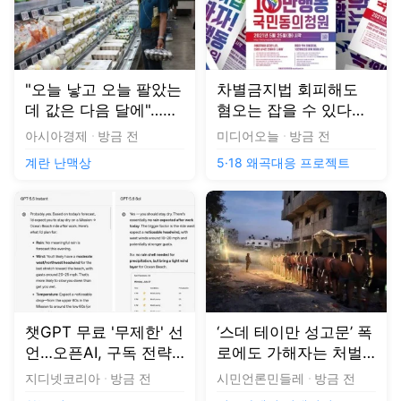
챗GPT 무료 '무제한' 선
‘스데 테이만 성고문’ 폭
언…오픈AI, 구독 전략
로에도 가해자는 처벌
다시 짠다[AI는 지금]
피했다
지디넷코리아
방금 전
시민언론민들레
방금 전
AI는 지금
이스라엘의 전쟁범죄
새로운
뉴스
1
/
5
"마지노선 깨졌다"…인구 62만명 무너진 전주시, 인구 절벽 비상
연합뉴스
방금 전
뜨거운 관심에 SK하이닉스 매수 쉬쉬하는 채권시장
연합인포맥스
방금 전
나중엔 늦는다…추석·10월에 3일 연차로 9일 황금연휴 완성, 어디에 걸까? [여행+]
세계일보
방금 전
노태악 배우자 여행 수행하느라 직원이 공식일정 불참…선관위 출장보고서엔 ‘참석’ 조작