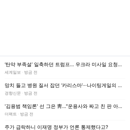
'김용범 책임론' 선 그은 靑…"운용사와 짜고 친 판 아니냐" 의혹도
더팩트
방금 전
주가 급락하니 이재명 정부가 언론 통제했다고?
미디어오늘
방금 전
설마 우리집도?…中공유기, 35초마다 몰래 교신 '발칵'
이데일리
방금 전
카테고리 뉴스
경제
IT
국제
문화
사회
정치
'부채춤'부터 '청명심수'까지…김백봉
탄생 100주년 기념공연
이데일리
2분 전
국내 연구진, 삼중음성유방암 환자 생