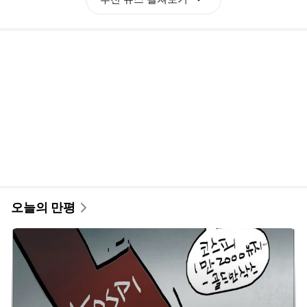
2026년 8월 7일[국민만평-서민호 화백]
국민일보
8시간 전
새로운
만평
1
/
5
오늘의 추천 연재
반도체 INSIGHT
"일당 30만원 줘도
사람 못 구해"…시골 마을에 무슨 일이