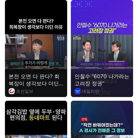
본전 오면 다 판다? 회
안철수 “6070 나가라는
복장이 생각보다 더딘
고려장 정권”
이유 | 나정환 NH투자
조선일보
데일리안
증권 연구원 1부
삼각김밥 옆에 두부, 양
"작전 바꿔야겠는데?",
파...편의점, 동네마트
A 경사가 전해준 그 정