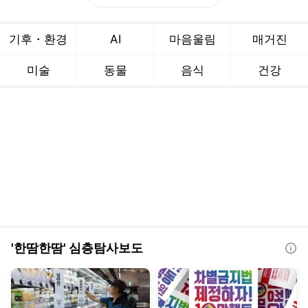
'한땀한땀' 심층탐사보도
"오늘 낳고 오늘 팔았는
차별금지법 회피해도
데 값은 다음 달에"…계
혐오는 잡을 수 있다는
란 유통의 깜깜이 거래
착각
아시아경제
방금 전
미디어오늘
방금 전
[계란 난맥상]③
계란 난맥상
5·18 왜곡대응 프로젝트