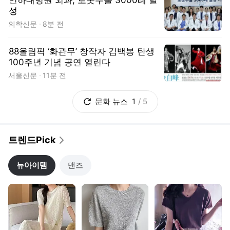
2만원대 원피스
홀가부클니트~
고퀄리티 티~
인생 와이드팬츠
BEST 쿨 스커트
가벼워~원피스