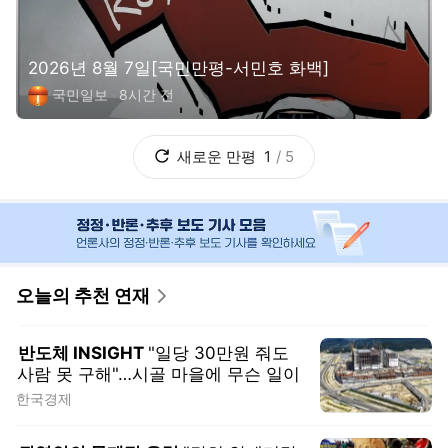
한국경제
권영인의 문제적 유럽
"감히 알제리랑
친해져? 열 받네!"…'세우타 사태', 알고
보니 모로코의 '큰 그림'?
SBS
트럼프 스톡커
통항 수수료 7%나 내면,
그게 무슨 ‘개방’인가
서울경제
화폭역정
걸작 800점 남기고도 사망신
고서에는 '무직'
이데일리
새로운
연재
1
/
5
언론사별 사설