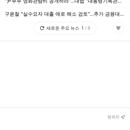
새로운
주요
뉴스
1
/
8
더보기
춘천 34.2°C 맑음
현위치
미세
보통
초미세
좋음
이 시각 추천뉴스
도움말보기
“나라에 도둑이 너무 많다더니”…부정수급 적발 1300억 ‘역대 최대’