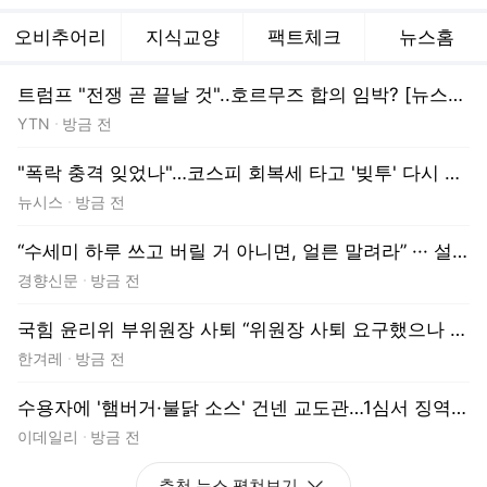
수용자에 '햄버거·불닭 소스' 건넨 교도관…1심서 징역 7년
이데일리
방금 전
추천 뉴스
펼쳐보기
펼치기
오늘의 만평