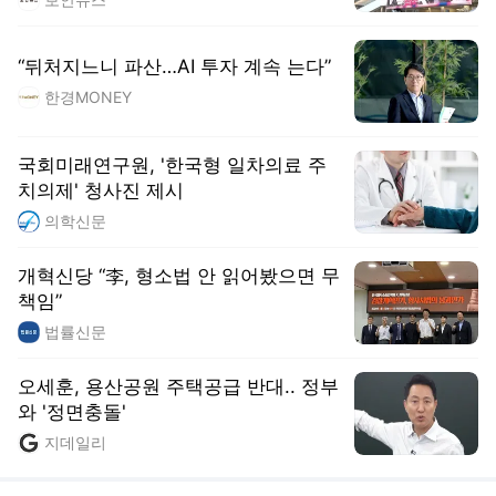
와 '정면충돌'
지데일리
실시간 트렌드
오늘 03:30 기준
도움말보기
1
유병호 구속기소
, 상승
2
김규원 속옷 손빨래
, 하락
3
하영 4대째 의사 집안
, 신규
4
차인표 동생 구강암
, 신규
5
입추
, 상승
펼쳐보기
펼치기
☕️ 금요 지식토스트