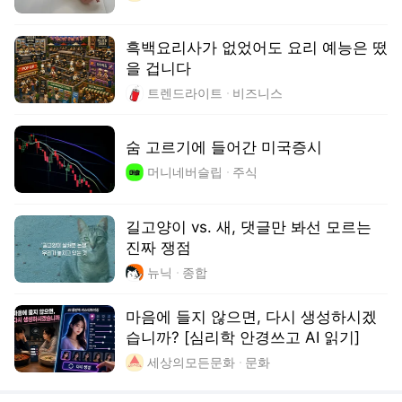
습니까? [심리학 안경쓰고 AI 읽기]
세상의모든문화
문화
‘탄약 부족설’ 일축하던 트럼프… 우크라 미사일 요청엔 “우리도 필요”
세계일보
방금 전
망치 들고 병원 질서 잡던 ‘카리스마’···나이팅게일의 진짜 얼굴[책과 삶]
경향신문
방금 전