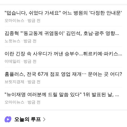
이란 긴장 속 사우디가 꺼낸 승부수…튀르키예·파키스탄과 방위협정
이데일리
방금 전
홈플러스, 전국 67개 점포 영업 재개⋯ 문여는 곳 어디?
브릿지경제
방금 전
"뉴이재명 여러분께 드릴 말씀 있다" 1위 발표된 날, 최민희의 호소
오마이뉴스
방금 전
오늘의 루프