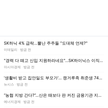
SK하닉 4% 급락…뿔난 주주들 "도대체 언제?"
이데일리
방금 전
"경력 다 떼고 신입 지원하라네요"…SK하이닉스 이직길 막힌 삼성맨들 '부글부글'
아시아경제
방금 전
'생활비 받고 집안일도 부모가'… 캥거루족 취준생 74% "취업해도 독립 안 해"
뉴시스
방금 전
“농협 지방 간다?”…산은 때보다 판 커진 금융기관 지방이전 논란
에너지경제
방금 전
“경기도 곳간 왜 비었나”…장동혁 “李대통령이 주범” 추미애 “낡은 세제 탓”
이데일리
방금 전
천천히 몰입하는, 롱ː 리드 뉴스